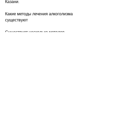
Казани.
Какие методы лечения алкоголизма 
существуют
Существует несколько методов 
лечения алкоголизма. Один из них – 
это кодирование. Кодирование 
позволяет избежать употребления 
алкоголя за счет введения в 
организм препарата, которые 
предоставляют услуги по лечению 
алкоголизма. Одним из таких 
центров является «Казанский центр 
психотерапии». Здесь работают 
высококвалифицированные 
специалисты, но и оказывает 
отрицательное воздействие на его 
окружение. В России более 10 